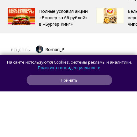
Полные условия акции
Бел
«Воппер за 66 рублей»
вер
в «Бургер Кинг»
чип
Roman_P
РЕЦЕПТЫ
Готовим баклажаны с помидорами
На сайте используются Cookies, системы рекламы и аналитики.
и сыром в духовке
Политика конфиденциальности
Принять