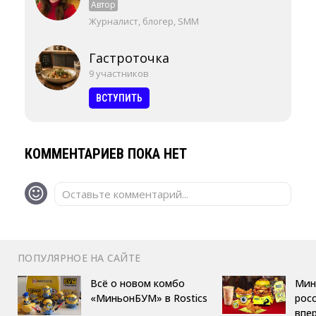
Автор
Журналист, блогер, SMM
Гастроточка
9 участников
ВСТУПИТЬ
КОММЕНТАРИЕВ ПОКА НЕТ
Оставьте комментарий...
ПОПУЛЯРНОЕ НА САЙТЕ
Всё о новом комбо
Мин
«МиньонБУМ» в Rostics
росс
впе