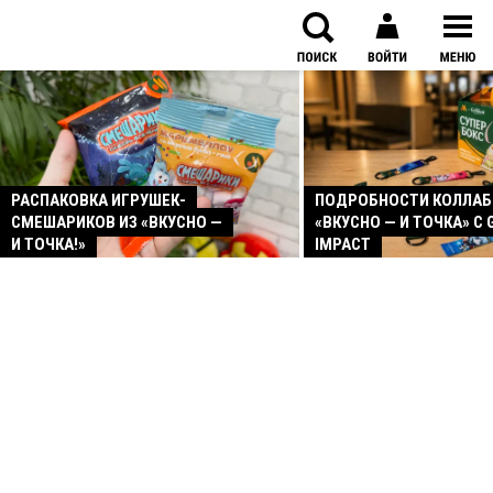
РАСПАКОВКА ИГРУШЕК-
ПОДРОБНОСТИ КОЛЛА
СМЕШАРИКОВ ИЗ «ВКУСНО —
«ВКУСНО — И ТОЧКА» С 
И ТОЧКА!»
IMPACT