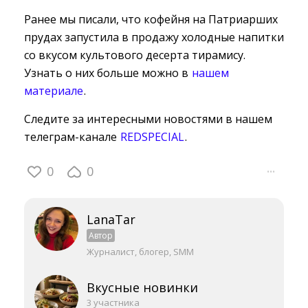
Ранее мы писали, что кофейня на Патриарших
прудах запустила в продажу холодные напитки
со вкусом культового десерта тирамису.
Узнать о них больше можно в
нашем
материале
.
Следите за интересными новостями в нашем
телеграм-канале
REDSPECIAL
.
0
0
···
LanaTar
Автор
Журналист, блогер, SMM
Вкусные новинки
3 участника