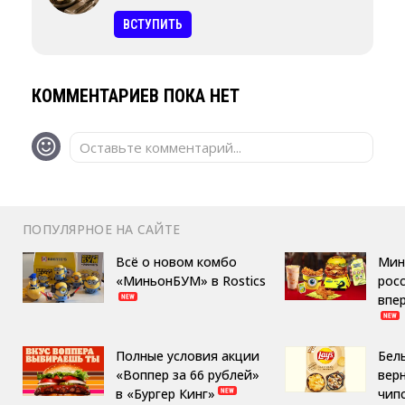
ВСТУПИТЬ
КОММЕНТАРИЕВ ПОКА НЕТ
Оставьте комментарий...
ПОПУЛЯРНОЕ НА САЙТЕ
Всё о новом комбо
Мин
«МиньонБУМ» в Rostics
росс
впе
Полные условия акции
Бел
«Воппер за 66 рублей»
вер
в «Бургер Кинг»
чип