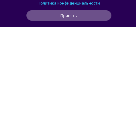
в Москве стартовал новый фестиваль
Политика конфиденциальности
Принять
0
0
0
8 мин
ЧИТАТЬ ДАЛЕЕ
LanaTar
ГАСТРОТОЧКА
Новый образ легенды: KFC показал
полковника Сандерса в аниме