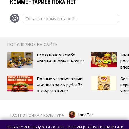
КОММЕНТАРИЕВ ПОКА НЕТ
Оставьте комментарий...
ПОПУЛЯРНОЕ НА САЙТЕ
Всё о новом комбо
Мин
«МиньонБУМ» в Rostics
росс
впе
Полные условия акции
Бел
«Воппер за 66 рублей»
вер
в «Бургер Кинг»
чип
LanaTar
ГАСТРОТОЧКА
/ 
КУЛЬТУРА
Китайский фастфуд и каллиграфия:
На сайте используются Cookies, системы рекламы и аналитики.