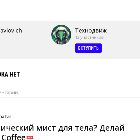
avlovich
Технодвиж
12 участников
ВСТУПИТЬ
КА НЕТ
нтарий...
naTar
ический мист для тела? Делай
Coffee