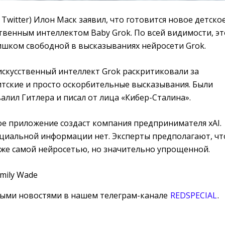
 Twitter) Илон Маск заявил, что готовится новое детско
твенным интеллектом Baby Grok. По всей видимости, эт
ишком свободной в высказываниях нейросети Grok.
искусственный интеллект Grok раскритиковали за
итские и просто оскорбительные высказывания. Были
валил Гитлера и писал от лица «Кибер-Сталина».
ое приложение создаст компания предпринимателя xAI.
циальной информации нет. Эксперты предполагают, чт
 же самой нейросетью, но значительно упрощенной.
Emily Wade
ными новостями в нашем телеграм-канале
REDSPECIAL
.