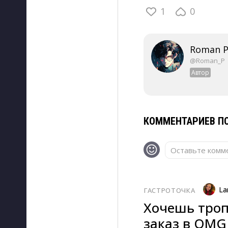
1
0
Roman P
@Roman_P
Автор
КОММЕНТАРИЕВ ПО
Оставьте комме
La
ГАСТРОТОЧКА
Хочешь троп
заказ в OMG 