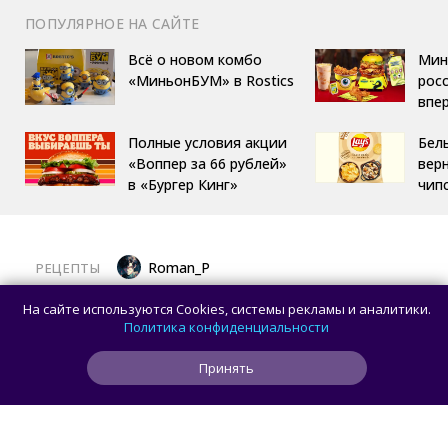
ПОПУЛЯРНОЕ НА САЙТЕ
Всё о новом комбо
Мин
«МиньонБУМ» в Rostics
росс
впе
Полные условия акции
Бел
«Воппер за 66 рублей»
вер
в «Бургер Кинг»
чип
Roman_P
РЕЦЕПТЫ
Готовим баклажаны с помидорами
На сайте используются Cookies, системы рекламы и аналитики.
и сыром в духовке
Политика конфиденциальности
Принять