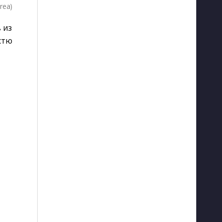
rea)
 из
стю