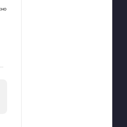
но 
···