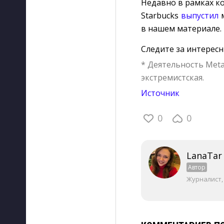
Недавно в рамках к
Starbucks
выпустил
м
в нашем материале.
Следите за интерес
* Деятельность Meta
экстремистская.
Источник
0
0
LanaTar
Автор
Журналист,