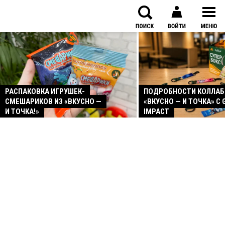
РАСПАКОВКА ИГРУШЕК-
ПОДРОБНОСТИ КОЛЛА
СМЕШАРИКОВ ИЗ «ВКУСНО —
«ВКУСНО — И ТОЧКА» С 
И ТОЧКА!»
IMPACT