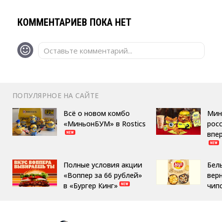
КОММЕНТАРИЕВ ПОКА НЕТ
Оставьте комментарий...
ПОПУЛЯРНОЕ НА САЙТЕ
Всё о новом комбо
Мин
«МиньонБУМ» в Rostics
росс
впе
Полные условия акции
Бел
«Воппер за 66 рублей»
вер
в «Бургер Кинг»
чип