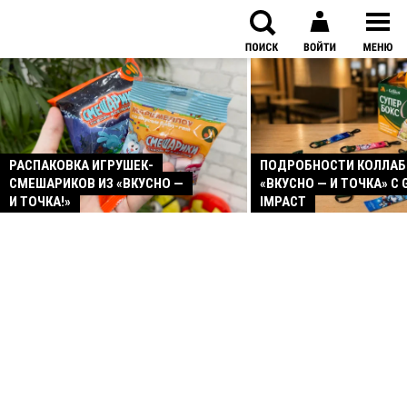
РАСПАКОВКА ИГРУШЕК-
ПОДРОБНОСТИ КОЛЛА
СМЕШАРИКОВ ИЗ «ВКУСНО —
«ВКУСНО — И ТОЧКА» С 
И ТОЧКА!»
IMPACT