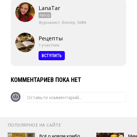
LanaTar
Автор
Журналист, блогер, SMM
Рецепты
1 участник
ВСТУПИТЬ
КОММЕНТАРИЕВ ПОКА НЕТ
Оставьте комментарий...
ПОПУЛЯРНОЕ НА САЙТЕ
Всё о новом комбо
Мин