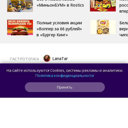
«МиньонБУМ» в Rostics
росс
впе
Полные условия акции
Бел
«Воппер за 66 рублей»
вер
в «Бургер Кинг»
чип
LanaTar
ГАСТРОТОЧКА
Хочешь тропический мист для тела?
На сайте используются Cookies, системы рекламы и аналитики.
Делай заказ в OMG Coffee
Политика конфиденциальности
Принять