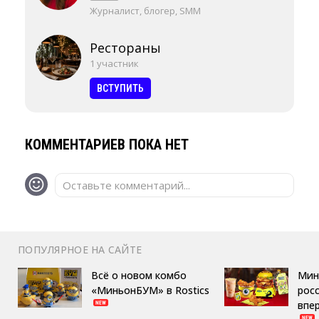
Журналист, блогер, SMM
Рестораны
1 участник
ВСТУПИТЬ
КОММЕНТАРИЕВ ПОКА НЕТ
Оставьте комментарий...
ПОПУЛЯРНОЕ НА САЙТЕ
Всё о новом комбо
Мин
«МиньонБУМ» в Rostics
росс
впе