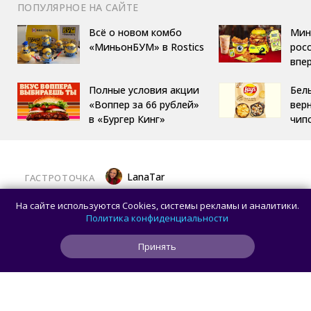
ПОПУЛЯРНОЕ НА САЙТЕ
Всё о новом комбо
Мин
«МиньонБУМ» в Rostics
росс
впе
Полные условия акции
Бел
«Воппер за 66 рублей»
вер
в «Бургер Кинг»
чип
LanaTar
ГАСТРОТОЧКА
Хочешь тропический мист для тела?
На сайте используются Cookies, системы рекламы и аналитики.
Делай заказ в OMG Coffee
Политика конфиденциальности
Принять