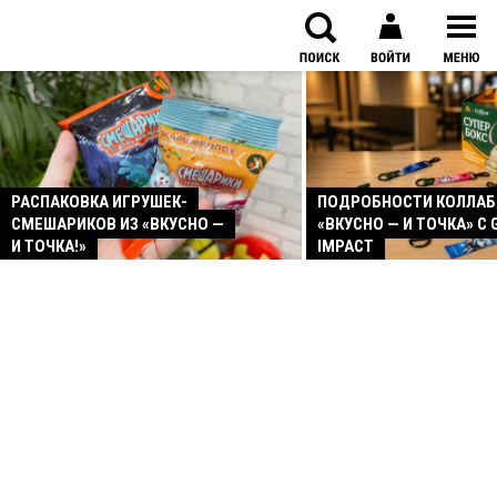
РАСПАКОВКА ИГРУШЕК-
ПОДРОБНОСТИ КОЛЛА
СМЕШАРИКОВ ИЗ «ВКУСНО —
«ВКУСНО — И ТОЧКА» С 
И ТОЧКА!»
IMPACT