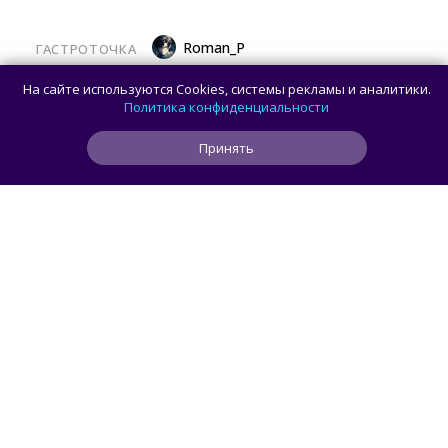
Roman_P
ГАСТРОТОЧКА
Латте «Золотой ключик» и торт «Москва»
На сайте используются Cookies, системы рекламы и аналитики.
теперь можно попробовать на ВДНХ
Политика конфиденциальности
Принять
0
0
0
2 ч
ЧИТАТЬ ДАЛЕЕ