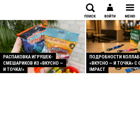
РАСПАКОВКА ИГРУШЕК-
ПОДРОБНОСТИ КОЛЛА
СМЕШАРИКОВ ИЗ «ВКУСНО —
«ВКУСНО — И ТОЧКА» С 
И ТОЧКА!»
IMPACT