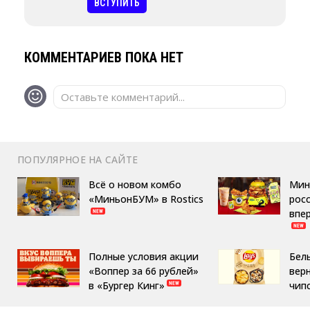
ВСТУПИТЬ
КОММЕНТАРИЕВ ПОКА НЕТ
Оставьте комментарий...
ПОПУЛЯРНОЕ НА САЙТЕ
Всё о новом комбо
Мин
«МиньонБУМ» в Rostics
росс
впе
Полные условия акции
Бел
«Воппер за 66 рублей»
вер
в «Бургер Кинг»
чип