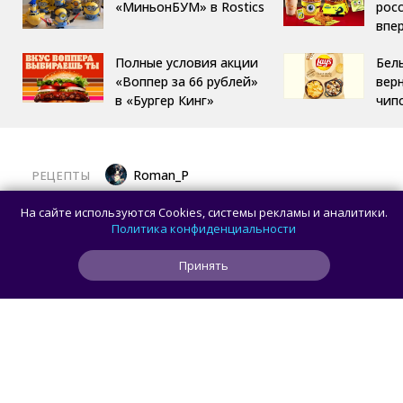
«МиньонБУМ» в Rostics
росс
впе
Полные условия акции
Бел
«Воппер за 66 рублей»
вер
в «Бургер Кинг»
чип
Roman_P
РЕЦЕПТЫ
Готовим баклажаны с помидорами
На сайте используются Cookies, системы рекламы и аналитики.
и сыром в духовке
Политика конфиденциальности
Принять