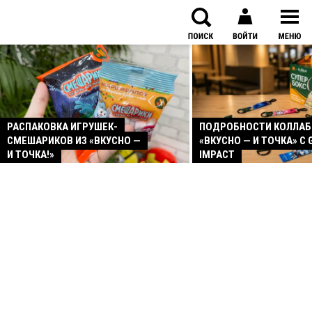
РАСПАКОВКА ИГРУШЕК-
ПОДРОБНОСТИ КОЛЛА
СМЕШАРИКОВ ИЗ «ВКУСНО —
«ВКУСНО — И ТОЧКА» С 
И ТОЧКА!»
IMPACT