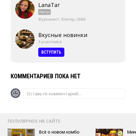
LanaTar
Автор
Журналист, блогер, SMM
Вкусные новинки
3 участника
ВСТУПИТЬ
КОММЕНТАРИЕВ ПОКА НЕТ
Оставьте комментарий...
ПОПУЛЯРНОЕ НА САЙТЕ
Всё о новом комбо
Мин