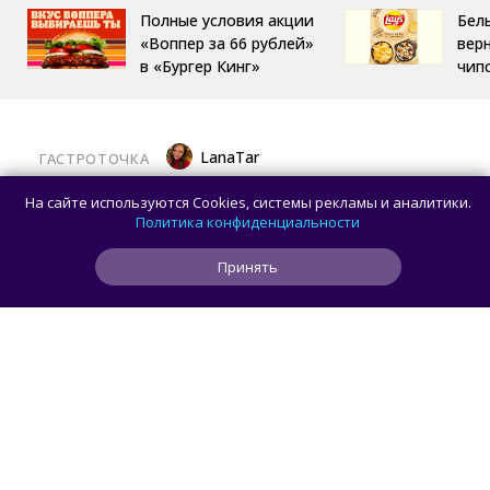
Полные условия акции
Бел
«Воппер за 66 рублей»
вер
в «Бургер Кинг»
чип
LanaTar
ГАСТРОТОЧКА
Хочешь тропический мист для тела?
На сайте используются Cookies, системы рекламы и аналитики.
Делай заказ в OMG Coffee
Политика конфиденциальности
Принять