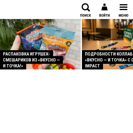
РАСПАКОВКА ИГРУШЕК-
ПОДРОБНОСТИ КОЛЛА
СМЕШАРИКОВ ИЗ «ВКУСНО —
«ВКУСНО — И ТОЧКА» С 
И ТОЧКА!»
IMPACT