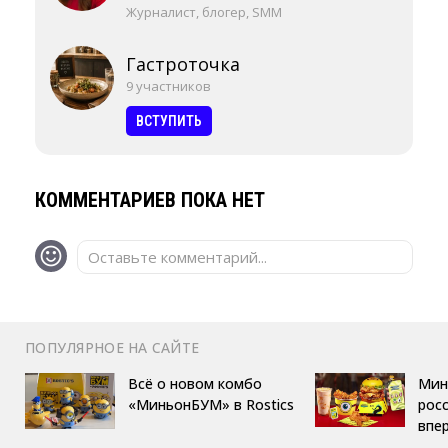
Журналист, блогер, SMM
Гастроточка
9 участников
ВСТУПИТЬ
КОММЕНТАРИЕВ ПОКА НЕТ
Оставьте комментарий...
ПОПУЛЯРНОЕ НА САЙТЕ
Всё о новом комбо
Мин
«МиньонБУМ» в Rostics
росс
впе