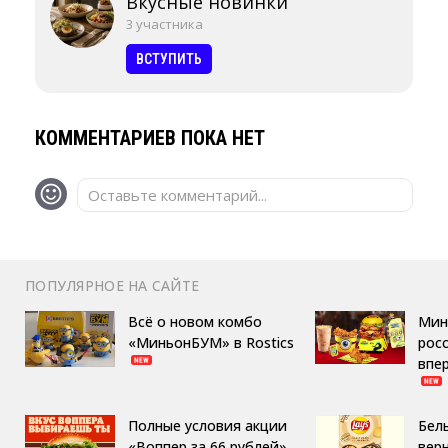
Вкусные новинки
3 участника
ВСТУПИТЬ
КОММЕНТАРИЕВ ПОКА НЕТ
Оставьте комментарий...
ПОПУЛЯРНОЕ НА САЙТЕ
Всё о новом комбо
Мин
«МиньонБУМ» в Rostics
росс
впе
Полные условия акции
Бел
«Воппер за 66 рублей»
вер