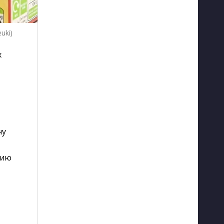
uki)
х
ну
цию