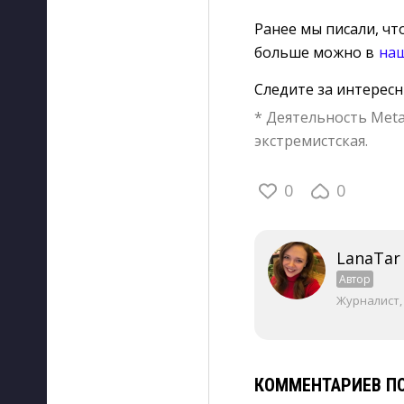
Ранее мы писали, чт
больше можно в
на
Следите за интерес
* Деятельность Meta
экстремистская.
0
0
LanaTar
Автор
Журналист,
КОММЕНТАРИЕВ ПО