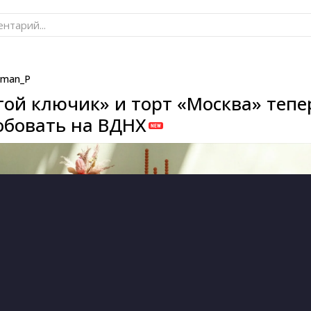
нтарий...
man_P
той ключик» и торт «Москва» тепе
бовать на ВДНХ