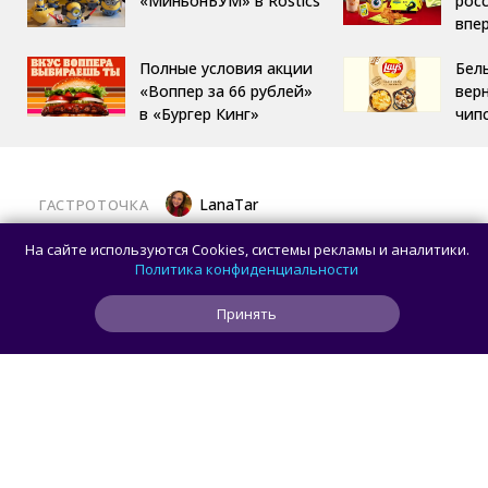
«МиньонБУМ» в Rostics
росс
впе
Полные условия акции
Бел
«Воппер за 66 рублей»
вер
в «Бургер Кинг»
чип
LanaTar
ГАСТРОТОЧКА
Хочешь тропический мист для тела?
На сайте используются Cookies, системы рекламы и аналитики.
Делай заказ в OMG Coffee
Политика конфиденциальности
Принять