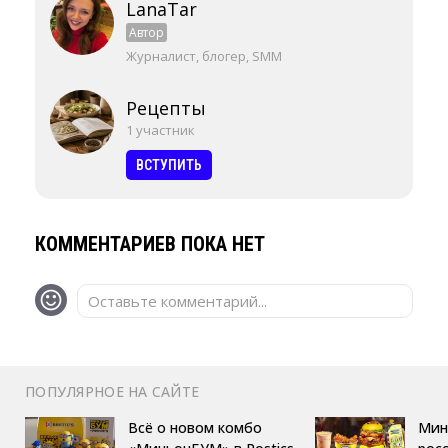
LanaTar
Автор
Журналист, блогер, SMM
Рецепты
1 участник
ВСТУПИТЬ
КОММЕНТАРИЕВ ПОКА НЕТ
Оставьте комментарий...
ПОПУЛЯРНОЕ НА САЙТЕ
Всё о новом комбо
Мин