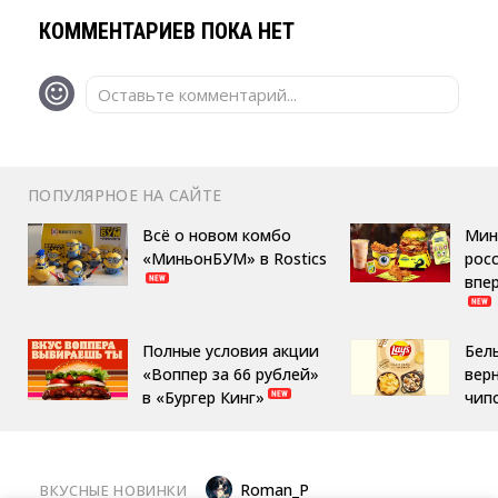
КОММЕНТАРИЕВ ПОКА НЕТ
Оставьте комментарий...
ПОПУЛЯРНОЕ НА САЙТЕ
Всё о новом комбо
Мин
«МиньонБУМ» в Rostics
росс
впе
Полные условия акции
Бел
«Воппер за 66 рублей»
вер
в «Бургер Кинг»
чип
Roman_P
ВКУСНЫЕ НОВИНКИ