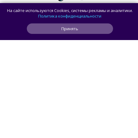
Московский ресторан начал заигрывать
На сайте используются Cookies, системы рекламы и аналитики.
с ожиданиями гостей, готовя фейковый
Политика конфиденциальности
стейк
Принять
0
0
0
19 ч
ЧИТАТЬ ДАЛЕЕ