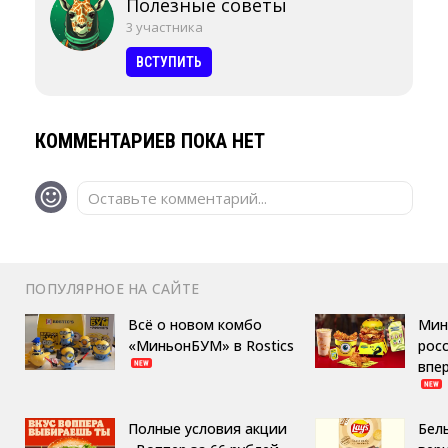
Полезные советы
3 участника
ВСТУПИТЬ
КОММЕНТАРИЕВ ПОКА НЕТ
Оставьте комментарий...
ПОПУЛЯРНОЕ НА САЙТЕ
Всё о новом комбо
Мин
«МиньонБУМ» в Rostics
росс
впе
Полные условия акции
Бел