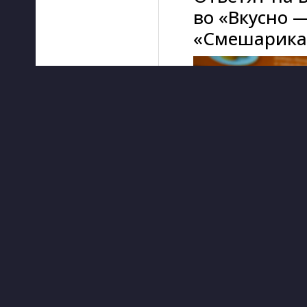
во «Вкусно —
«Смешарик