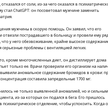
отказался от соли, из-за чего оказался в психиатрическ
му стал ChatGPT: он посоветовал мужчине заменить
атрия.
щения мужчины в скорую помощь. Он заявил, что его
и отвезли пострадавшего в больницу и провели ему ря
, что у него обезвоживание, крайне высокое содержани
 серьезные проблемы с вентиляцией легких.
то, кроме многочисленных диет, он дистиллирует дома
пьет только ее. Врачи проверили его организм на нали
 выявили аномальное содержание бромидов в крови: п
 концентрация составила запредельные 1700 мг.
чилось не только выявленной аномалией, но и сильны
ента, из-за которых он подался в бега. Его пришлось
 психиатрическое отделение, чтобы успокоить. Когда 