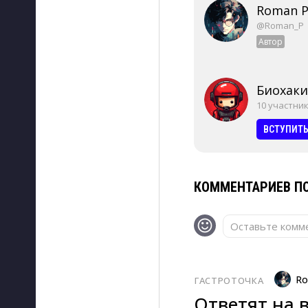
Roman P
@Roman_P
Автор
Биохаки
10 участни
ВСТУПИТ
КОММЕНТАРИЕВ ПО
Оставьте комме
Ro
ГАСТРОТОЧКА
Ответят на 