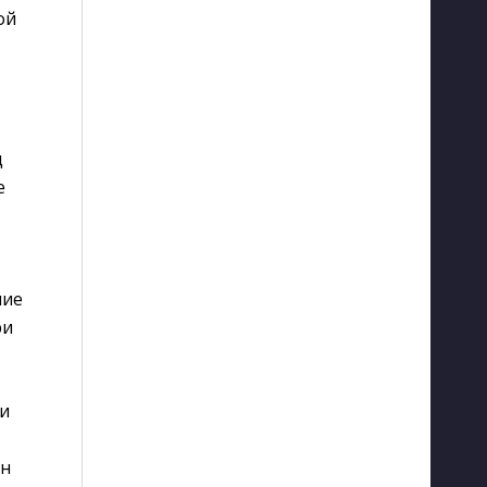
ой
д
е
чие
ри
ми
он