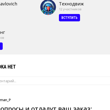
avlovich
Технодвиж
12 участников
ВСТУПИТЬ
нг
ков
Ь
КА НЕТ
нтарий...
man_P
вопросы и отдадут ваш заказ: