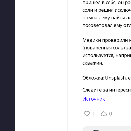
пришел в себя, он р
соли и решил исключ
помочь ему найти ал
посоветовал ему от
Медики проверили и 
(поваренная соль) з
используется, напри
скважин.
Обложка: Unsplash, e
Следите за интерес
Источник
1
0