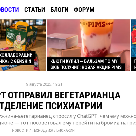
ОВОСТИ
СТАТЬИ
БЛОГИ
ФОРУМ
КОЛЛАБОРАЦИИ
ЧКА» С GENSHIN
КЬЮТИ КУПИЛ — БАЛЬЗАМ TO MY
SKIN ПОЛУЧИЛ: НОВАЯ АКЦИЯ PIMS
9 августа 2025, 19:21
T ОТПРАВИЛ ВЕГЕТАРИАНЦА
ОТДЕЛЕНИЕ ПСИХИАТРИИ
ужчина-вегетарианец спросил у ChatGPT, чем ему можн
ционе — тот посоветовал ему перейти на бромид натри
НОВОСТИ
/ 
ТЕХНОДВИЖ
/ 
БИОХАКИНГ