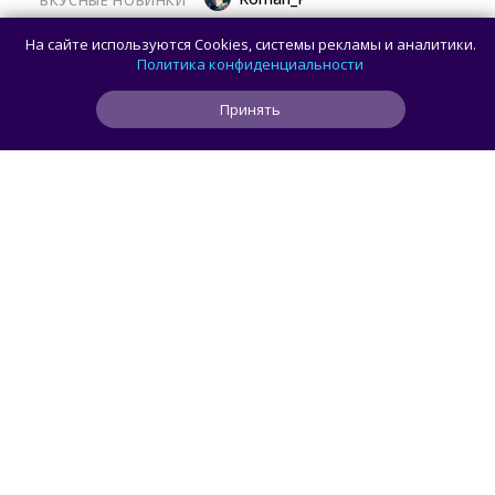
Московский ресторан начал заигрывать
На сайте используются Cookies, системы рекламы и аналитики.
с ожиданиями гостей, готовя фейковый
Политика конфиденциальности
стейк
Принять
0
0
0
18 ч
ЧИТАТЬ ДАЛЕЕ