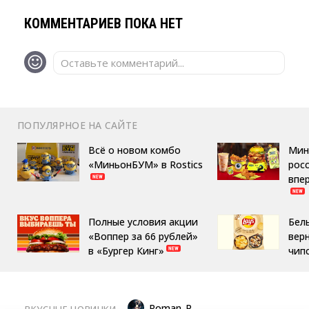
КОММЕНТАРИЕВ ПОКА НЕТ
Оставьте комментарий...
ПОПУЛЯРНОЕ НА САЙТЕ
Всё о новом комбо
Мин
«МиньонБУМ» в Rostics
росс
впе
Полные условия акции
Бел
«Воппер за 66 рублей»
вер
в «Бургер Кинг»
чип
Roman_P
ВКУСНЫЕ НОВИНКИ