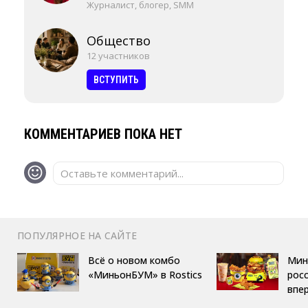
Журналист, блогер, SMM
Общество
12 участников
ВСТУПИТЬ
КОММЕНТАРИЕВ ПОКА НЕТ
Оставьте комментарий...
ПОПУЛЯРНОЕ НА САЙТЕ
Всё о новом комбо
Мин
«МиньонБУМ» в Rostics
росс
впе