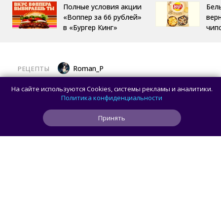
Полные условия акции
Бел
«Воппер за 66 рублей»
вер
в «Бургер Кинг»
чип
Roman_P
РЕЦЕПТЫ
Готовим баклажаны с помидорами
На сайте используются Cookies, системы рекламы и аналитики.
и сыром в духовке
Политика конфиденциальности
Принять