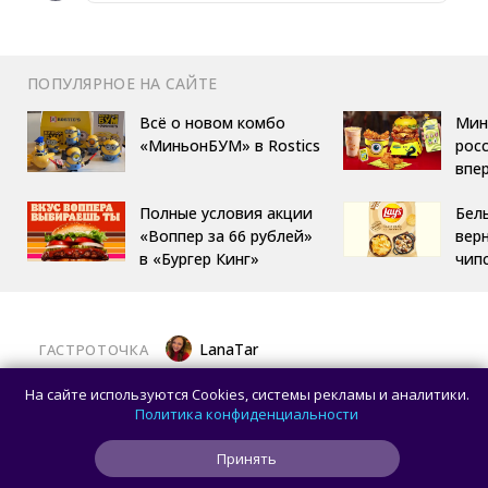
ПОПУЛЯРНОЕ НА САЙТЕ
Всё о новом комбо
Мин
«МиньонБУМ» в Rostics
росс
впе
Полные условия акции
Бел
«Воппер за 66 рублей»
вер
в «Бургер Кинг»
чип
LanaTar
ГАСТРОТОЧКА
Хочешь тропический мист для тела?
На сайте используются Cookies, системы рекламы и аналитики.
Делай заказ в OMG Coffee
Политика конфиденциальности
Принять