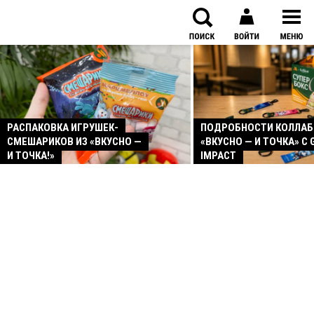
РАСПАКОВКА ИГРУШЕК-
ПОДРОБНОСТИ КОЛЛА
СМЕШАРИКОВ ИЗ «ВКУСНО —
«ВКУСНО — И ТОЧКА» С 
И ТОЧКА!»
IMPACT