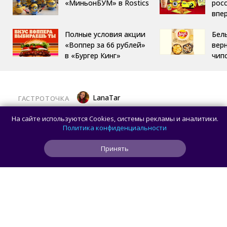
«МиньонБУМ» в Rostics
росс
впе
Полные условия акции
Бел
«Воппер за 66 рублей»
вер
в «Бургер Кинг»
чип
LanaTar
ГАСТРОТОЧКА
Хочешь тропический мист для тела?
На сайте используются Cookies, системы рекламы и аналитики.
Делай заказ в OMG Coffee
Политика конфиденциальности
Принять