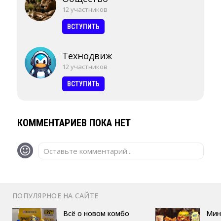
12 участников
ВСТУПИТЬ
Технодвиж
12 участников
ВСТУПИТЬ
КОММЕНТАРИЕВ ПОКА НЕТ
Оставьте комментарий...
ПОПУЛЯРНОЕ НА САЙТЕ
Всё о новом комбо
Мин